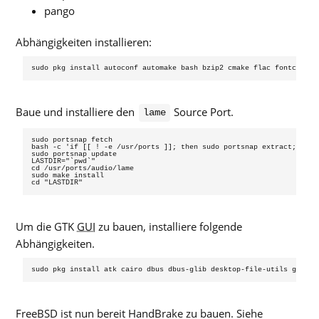
pango
Abhängigkeiten installieren:
Baue und installiere den
Source Port.
lame
sudo portsnap fetch

bash -c 'if [[ ! -e /usr/ports ]]; then sudo portsnap extract; fi'

sudo portsnap update

LASTDIR="`pwd`"

cd /usr/ports/audio/lame

sudo make install

Um die GTK
GUI
zu bauen, installiere folgende
Abhängigkeiten.
FreeBSD ist nun bereit HandBrake zu bauen. Siehe