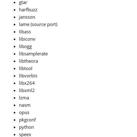
gtar
harfbuzz
jansson
lame (source port)
libass
libiconv
libogg
libsamplerate
libtheora
libtool
libvorbis
libx264
libxml2
lzma
nasm
opus
pkgconf
python
speex