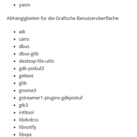
yasm
Abhängigkeiten für die Grafische Benutzeroberfläche:
atk
cairo
dbus
dbus-glib
desktop-file-utils
gdk-pixbuf2
gettext
glib
gnome3
gstreamer1-plugins-gdkpixbuf
gtk3
intltool
libdvdcss
libnotify
libvpx