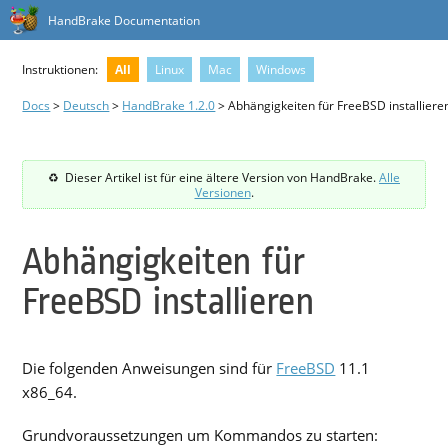
HandBrake Documentation
Instruktionen:
All
Linux
Mac
Windows
Docs
>
Deutsch
>
HandBrake 1.2.0
> Abhängigkeiten für FreeBSD installiere
Dieser Artikel ist für eine ältere Version von HandBrake.
Alle
Versionen
.
Abhängigkeiten für
FreeBSD installieren
Die folgenden Anweisungen sind für
FreeBSD
11.1
x86_64.
Grundvoraussetzungen um Kommandos zu starten: